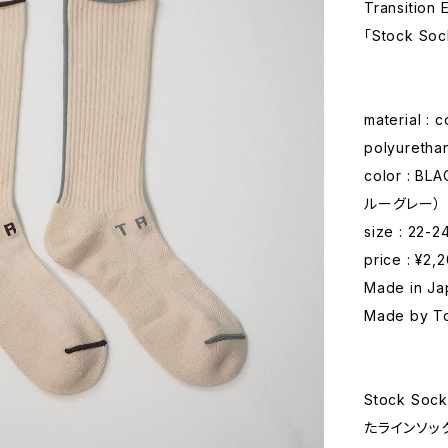
Transition
「Stock So
material :
polyureth
color : 
ルーグレー）
size : 22-
price : ¥2,
Made in Ja
Made by To
Stock 
たラインソッ